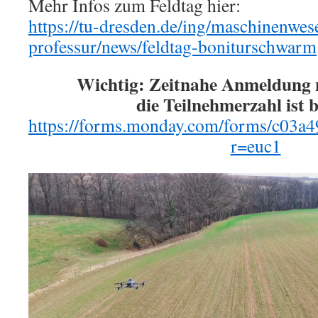
Mehr Infos zum Feldtag hier:
https://tu-dresden.de/ing/maschinenwese
professur/news/feldtag-boniturschwarm
Wichtig: Zeitnahe Anmeldung n
die Teilnehmerzahl ist 
https://forms.monday.com/forms/c03
r=euc1