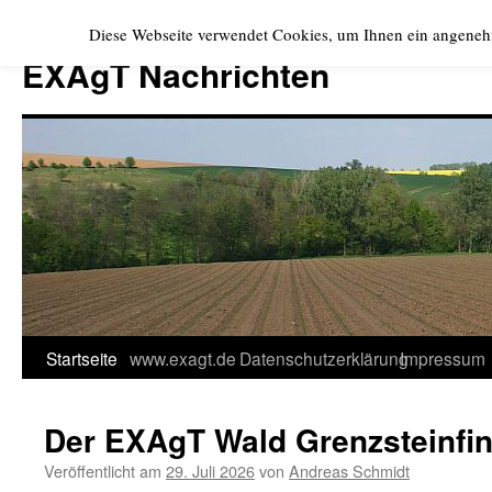
Zum
Diese Webseite verwendet Cookies, um Ihnen ein angeneh
Inhalt
EXAgT Nachrichten
springen
Startseite
www.exagt.de
Datenschutzerklärung
Impressum
Der EXAgT Wald Grenzsteinfin
Veröffentlicht am
29. Juli 2026
von
Andreas Schmidt