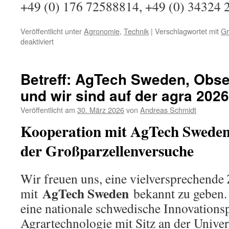
+49 (0) 176 72588814, +49 (0) 34324 
Veröffentlicht unter
Agronomie
,
Technik
|
Verschlagwortet mit
Gr
für
deaktiviert
Über
interessante
Fragestellungen
Betreff: AgTech Sweden, Obse
in
und wir sind auf der agra 2026
Großparzellenversuchen
im
Veröffentlicht am
30. März 2026
von
Andreas Schmidt
Mais
und
Kooperation mit AgTech Sweden
fünf
Jahre
der Großparzellenversuche
nach
der
ISOBUS
Wir freuen uns, eine vielversprechend
Wutrede
AgTech Sweden
mit
bekannt zu geben.
eine nationale schwedische Innovationsp
Agrartechnologie mit Sitz an der Univer