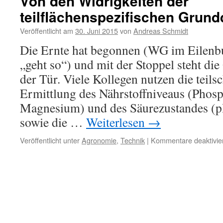
Von den Widrigkeiten der
teilflächenspezifischen Grun
Veröffentlicht am
30. Juni 2015
von
Andreas Schmidt
Die Ernte hat begonnen (WG im Eilenb
„geht so“) und mit der Stoppel steht d
der Tür. Viele Kollegen nutzen die teils
Ermittlung des Nährstoffniveaus (Phos
Magnesium) und des Säurezustandes (pH
sowie die …
Weiterlesen
→
Veröffentlicht unter
Agronomie
,
Technik
|
Kommentare deaktivie