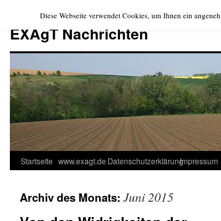
Zum
Diese Webseite verwendet Cookies, um Ihnen ein angeneh
Inhalt
EXAgT Nachrichten
springen
Startseite
www.exagt.de
Datenschutzerklärung
Impressum
Juni 2015
Archiv des Monats: