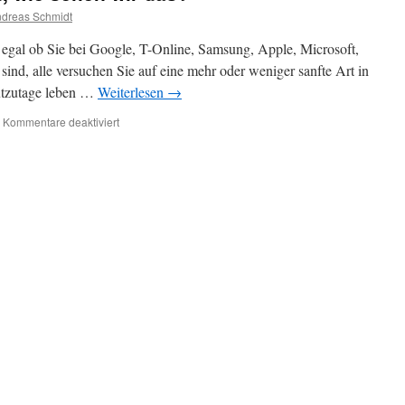
dreas Schmidt
, egal ob Sie bei Google, T-Online, Samsung, Apple, Microsoft,
ind, alle versuchen Sie auf eine mehr oder weniger sanfte Art in
eutzutage leben …
Weiterlesen
→
für
Kommentare deaktiviert
Agrar
IT
und
die
Cloud,
wie
sehen
wir
das?