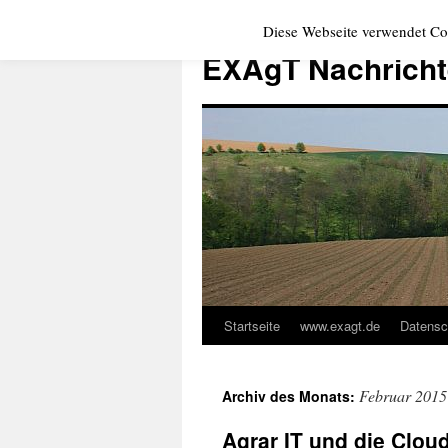
Zum
Diese Webseite verwendet Co
Inhalt
EXAgT Nachrich
springen
Startseite
www.exagt.de
Datensc
Februar 2015
Archiv des Monats:
Agrar IT und die Clou