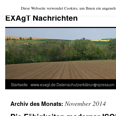
Zum
Diese Webseite verwendet Cookies, um Ihnen ein angeneh
Inhalt
EXAgT Nachrichten
springen
Startseite
www.exagt.de
Datenschutzerklärung
Impressum
November 2014
Archiv des Monats: