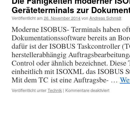
Die Fähigkeiten moderner IS
Geräteterminals zur Dokument
Veröffentlicht am
26. November 2014
von
Andreas Schmidt
Moderne ISOBUS- Terminals haben oft
Dokumentationssoftware bereits an Bor
dafür ist der ISOBUS Taskcontroller (T
herstellerabhängig Auftragsbearbeitun
Control oder ähnlich bezeichnet. Diese
einheitlich mit ISOXML das ISOBUS St
Mit dem TC ist eine Auftragsbe- …
Wei
für
Veröffentlicht unter
Technik
|
Kommentare deaktiviert
Die
Fähigkeite
moderner
ISOBUS-
Geräteterm
zur