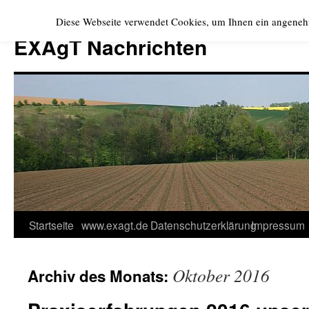
Zum
Diese Webseite verwendet Cookies, um Ihnen ein angeneh
Inhalt
EXAgT Nachrichten
springen
Startseite
www.exagt.de
Datenschutzerklärung
Impressum
Oktober 2016
Archiv des Monats: