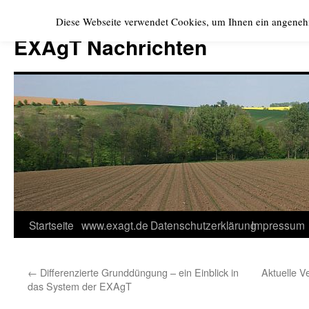
Zum
Diese Webseite verwendet Cookies, um Ihnen ein angeneh
Inhalt
EXAgT Nachrichten
springen
Startseite
www.exagt.de
Datenschutzerklärung
Impressum
←
Differenzierte Grunddüngung – ein Einblick in
Aktuelle V
das System der EXAgT