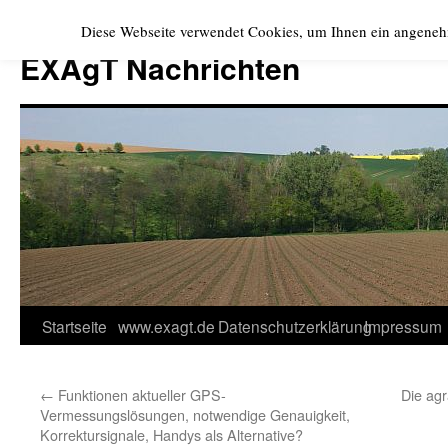
Zum
Diese Webseite verwendet Cookies, um Ihnen ein angeneh
Inhalt
EXAgT Nachrichten
springen
Startseite
www.exagt.de
Datenschutzerklärung
Impressum
←
Funktionen aktueller GPS-
Die agr
Vermessungslösungen, notwendige Genauigkeit,
Korrektursignale, Handys als Alternative?