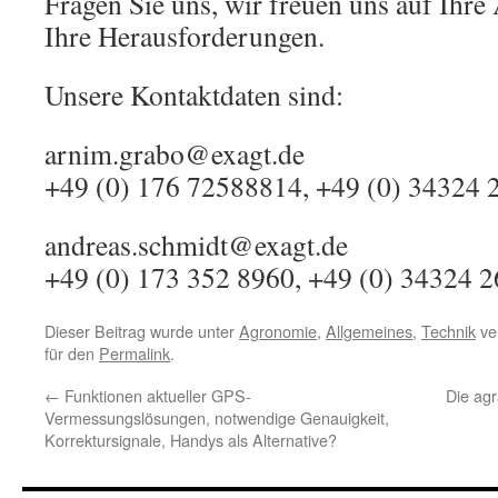
Fragen Sie uns, wir freuen uns auf Ihr
Ihre Herausforderungen.
Unsere Kontaktdaten sind:
arnim.grabo@exagt.de
+49 (0) 176 72588814, +49 (0) 34324 
andreas.schmidt@exagt.de
+49 (0) 173 352 8960, +49 (0) 34324 
Dieser Beitrag wurde unter
Agronomie
,
Allgemeines
,
Technik
ver
für den
Permalink
.
←
Funktionen aktueller GPS-
Die agr
Vermessungslösungen, notwendige Genauigkeit,
Korrektursignale, Handys als Alternative?